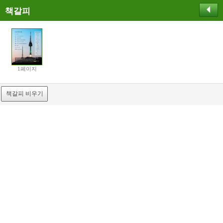
책갈피
1페이지
책갈피 비우기