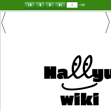
/ 156
탐 색
목 차
책갈피
이 동