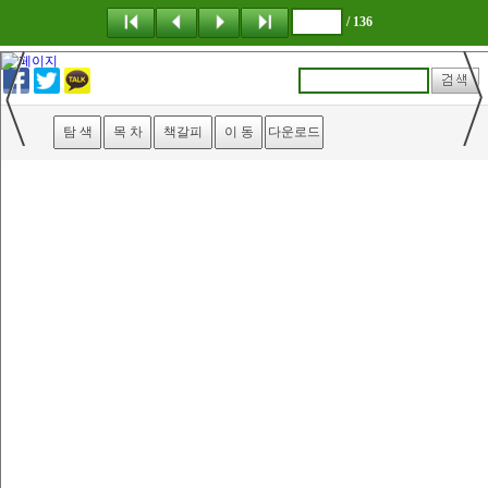
/ 136
탐 색
목 차
책갈피
이 동
다운로드