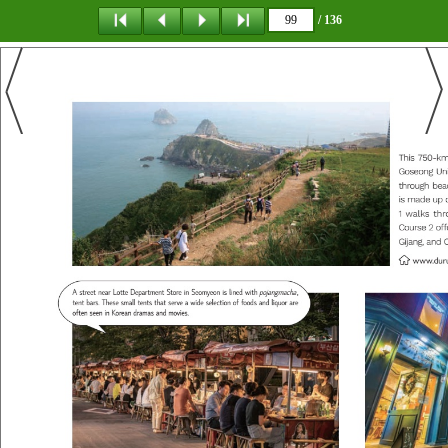
/ 136
탐 색
목 차
책갈피
이 동
다운로드