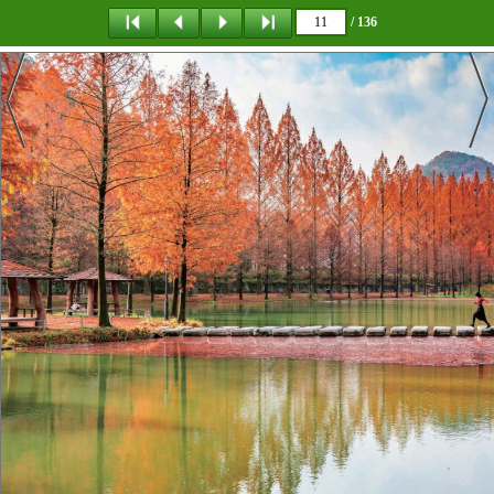
/ 136
탐 색
목 차
책갈피
이 동
다운로드