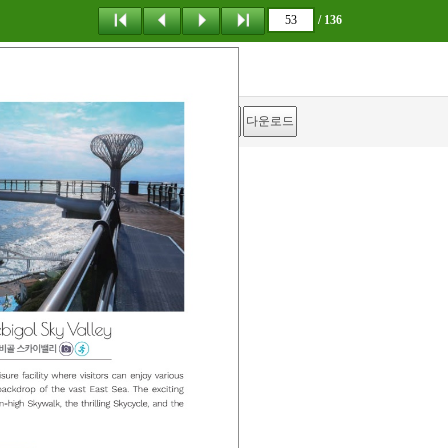
/ 136
탐 색
목 차
책갈피
이 동
다운로드