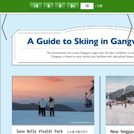
/ 136
탐 색
목 차
책갈피
이 동
다운로드