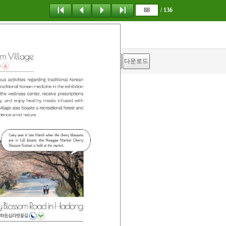
/ 136
탐 색
목 차
책갈피
이 동
다운로드