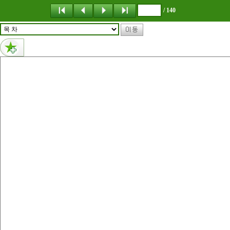
메뉴 건너뛰기
/ 140
1페이지 내용 : Korean Strets & Aleys G O L M O KE-book
0페이지 내용 없음