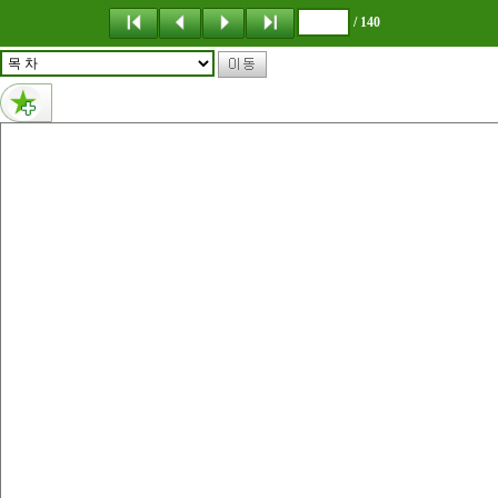
메뉴 건너뛰기
/ 140
1페이지 내용 : 韩国新玩法 热门街巷推荐 G O L M O KE-book
0페이지 내용 없음