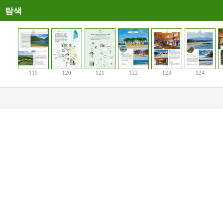
탐색
119
120
121
122
123
124