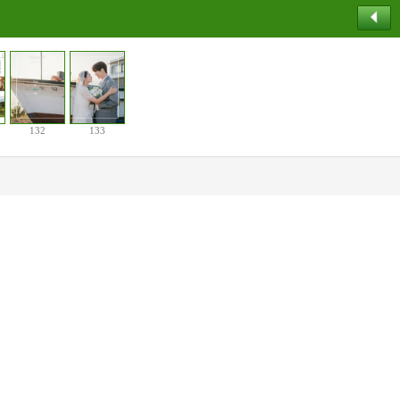
132
133