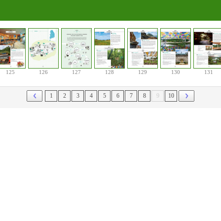
125
126
127
128
129
130
131
1
2
3
4
5
6
7
8
9
10